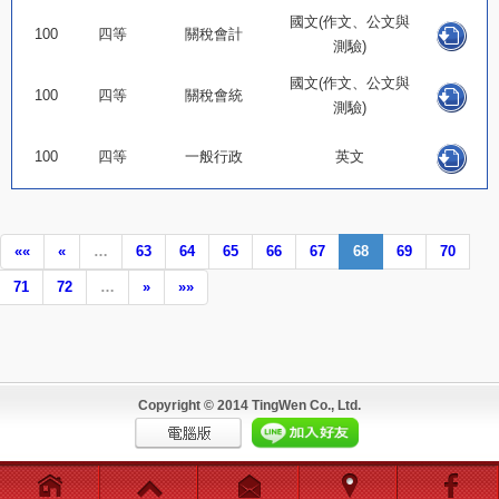
國文(作文、公文與
100
四等
關稅會計
測驗)
國文(作文、公文與
100
四等
關稅會統
測驗)
100
四等
一般行政
英文
««
«
…
63
64
65
66
67
68
69
70
71
72
…
»
»»
Copyright © 2014 TingWen Co., Ltd.