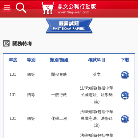
鼎文公
歷屆試題
關務特考
年度
等別
類別/類組
考試科目
下載
101
四等
關稅會統
英文
法學知識(包括中華
101
四等
一般行政
民國憲法、法學緒
論)
法學知識(包括中華
101
四等
化學工程
民國憲法、法學緒
論)
法學知識(包括中華